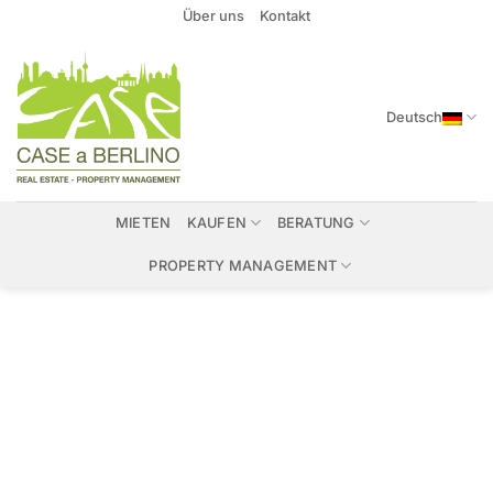
Zum
Über uns
Kontakt
Inhalt
springen
Deutsch
MIETEN
KAUFEN
BERATUNG
PROPERTY MANAGEMENT
Immobilien