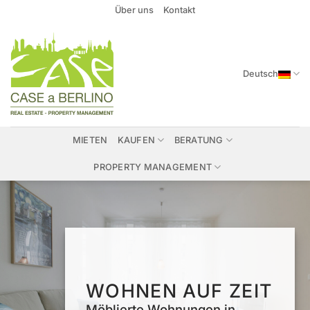
Zum
Über uns
Kontakt
Inhalt
springen
Deutsch
MIETEN
KAUFEN
BERATUNG
PROPERTY MANAGEMENT
WOHNEN AUF ZEIT
Möblierte Wohnungen in