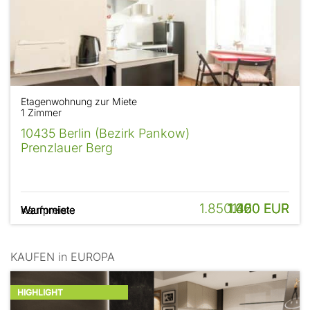
Etagenwohnung zur Miete
1 Zimmer
10435 Berlin (Bezirk Pankow)
Prenzlauer Berg
1.850.000 EUR
1.400 EUR
1.450 EUR
1.360 EUR
1.120 EUR
Kaufpreis
Warmmiete
Warmmiete
Warmmiete
Warmmiete
KAUFEN in EUROPA
HIGHLIGHT