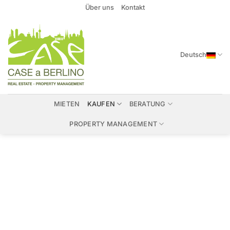
Zum
Über uns
Kontakt
Inhalt
springen
Deutsch
MIETEN
KAUFEN
BERATUNG
PROPERTY MANAGEMENT
Immobilien