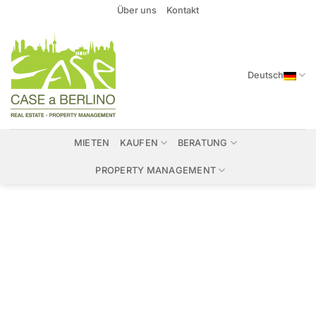
Zum
Über uns
Kontakt
Inhalt
springen
Deutsch
MIETEN
KAUFEN
BERATUNG
PROPERTY MANAGEMENT
Immobilien