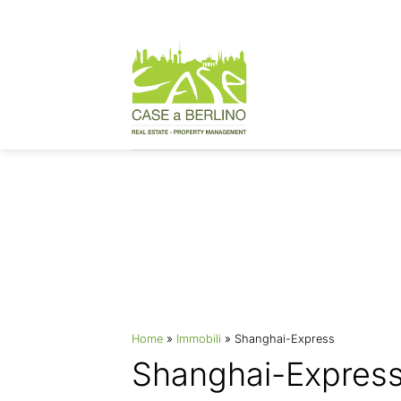
Zum
Inhalt
springen
Immobilien
Home
»
Immobili
»
Shanghai-Express
Shanghai-Expres