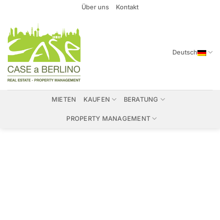
Zum
Über uns
Kontakt
Inhalt
springen
Deutsch
MIETEN
KAUFEN
BERATUNG
PROPERTY MANAGEMENT
Immobilien