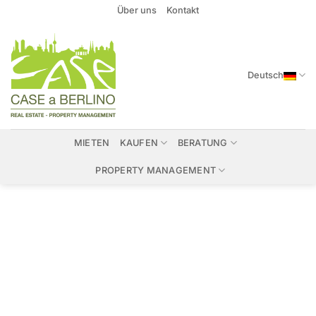
Zum
Über uns
Kontakt
Inhalt
springen
Deutsch
MIETEN
KAUFEN
BERATUNG
PROPERTY MANAGEMENT
Immobilien