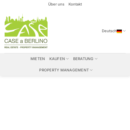
Zum
Über uns
Kontakt
Inhalt
springen
Deutsch
MIETEN
KAUFEN
BERATUNG
PROPERTY MANAGEMENT
Immobilien