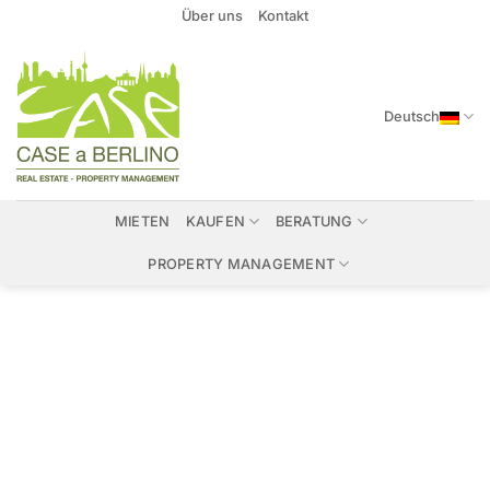
Zum
Über uns
Kontakt
Inhalt
springen
Deutsch
MIETEN
KAUFEN
BERATUNG
PROPERTY MANAGEMENT
Immobilien