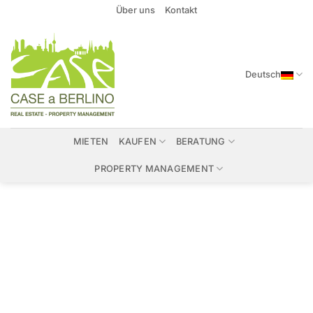
Zum
Über uns
Kontakt
Inhalt
springen
Deutsch
MIETEN
KAUFEN
BERATUNG
PROPERTY MANAGEMENT
Immobilien