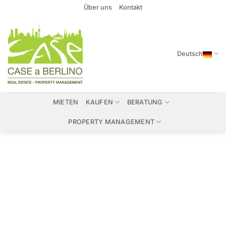
Zum
Über uns
Kontakt
Inhalt
springen
Deutsch
MIETEN
KAUFEN
BERATUNG
PROPERTY MANAGEMENT
Immobilien