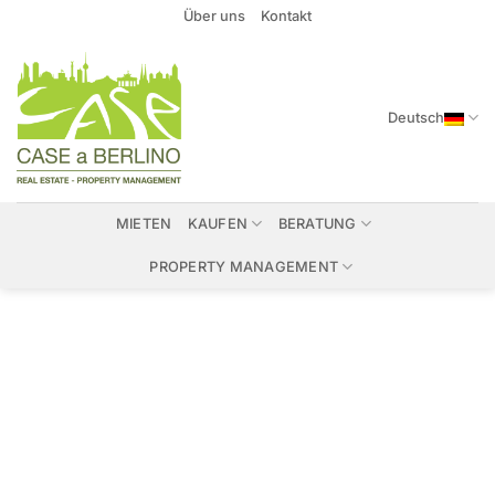
Zum
Über uns
Kontakt
Inhalt
springen
Deutsch
MIETEN
KAUFEN
BERATUNG
PROPERTY MANAGEMENT
Immobilien