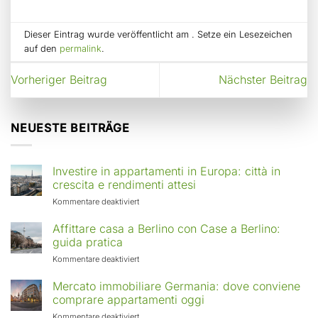
Dieser Eintrag wurde veröffentlicht am . Setze ein Lesezeichen
auf den
permalink
.
Vorheriger Beitrag
Nächster Beitrag
NEUESTE BEITRÄGE
Investire in appartamenti in Europa: città in
crescita e rendimenti attesi
für
Kommentare deaktiviert
Investire
in
Affittare casa a Berlino con Case a Berlino:
appartamenti
guida pratica
in
für
Kommentare deaktiviert
Europa:
Affittare
città
casa
Mercato immobiliare Germania: dove conviene
in
a
comprare appartamenti oggi
crescita
Berlino
e
für
Kommentare deaktiviert