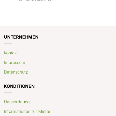
con
rendimenti
Mercato
Case
attesi
immobiliare
a
Germania:
Berlino:
dove
guida
conviene
pratica
comprare
appartamenti
oggi
UNTERNEHMEN
Kontakt
Impressum
Datenschutz
KONDITIONEN
Hausordnung
Informationen für Mieter