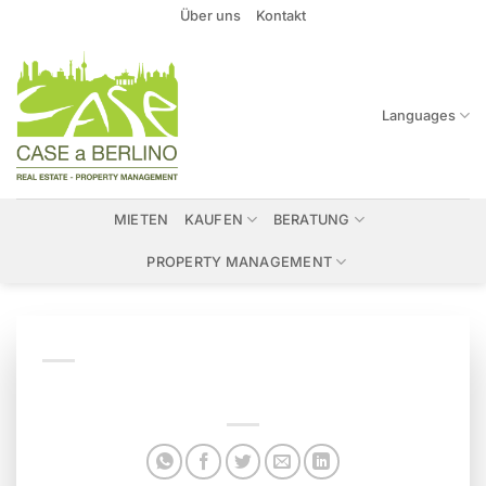
Zum
Über uns
Kontakt
Inhalt
springen
Languages
MIETEN
KAUFEN
BERATUNG
PROPERTY MANAGEMENT