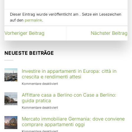
Dieser Eintrag wurde veröffentlicht am . Setze ein Lesezeichen
auf den
permalink
.
Vorheriger Beitrag
Nächster Beitrag
NEUESTE BEITRÄGE
Investire in appartamenti in Europa: città in
crescita e rendimenti attesi
für
Kommentare deaktiviert
Investire
in
Affittare casa a Berlino con Case a Berlino:
appartamenti
guida pratica
in
für
Kommentare deaktiviert
Europa:
Affittare
città
casa
Mercato immobiliare Germania: dove conviene
in
a
comprare appartamenti oggi
crescita
Berlino
e
für
Kommentare deaktiviert