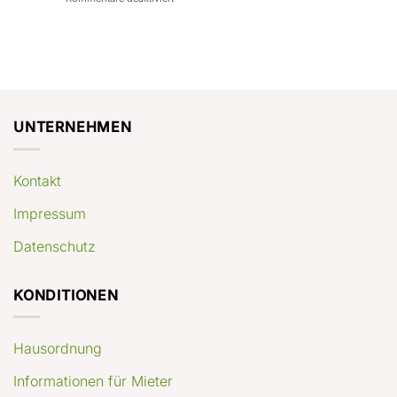
con
rendimenti
Mercato
Case
attesi
immobiliare
a
Germania:
Berlino:
dove
guida
conviene
pratica
comprare
appartamenti
oggi
UNTERNEHMEN
Kontakt
Impressum
Datenschutz
KONDITIONEN
Hausordnung
Informationen für Mieter