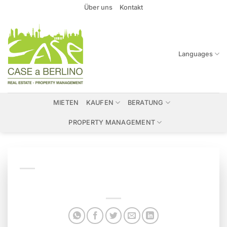
Zum
Über uns
Kontakt
Inhalt
springen
Languages
MIETEN
KAUFEN
BERATUNG
PROPERTY MANAGEMENT