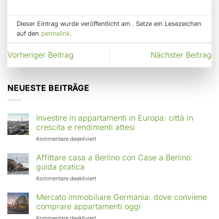
Dieser Eintrag wurde veröffentlicht am . Setze ein Lesezeichen
auf den
permalink
.
Vorheriger Beitrag
Nächster Beitrag
NEUESTE BEITRÄGE
Investire in appartamenti in Europa: città in
crescita e rendimenti attesi
für
Kommentare deaktiviert
Investire
in
Affittare casa a Berlino con Case a Berlino:
appartamenti
guida pratica
in
für
Kommentare deaktiviert
Europa:
Affittare
città
casa
Mercato immobiliare Germania: dove conviene
in
a
comprare appartamenti oggi
crescita
Berlino
e
für
Kommentare deaktiviert