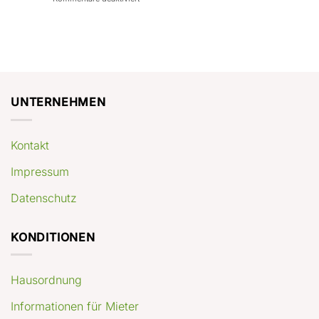
con
rendimenti
Mercato
Case
attesi
immobiliare
a
Germania:
Berlino:
dove
guida
conviene
pratica
comprare
appartamenti
oggi
UNTERNEHMEN
Kontakt
Impressum
Datenschutz
KONDITIONEN
Hausordnung
Informationen für Mieter