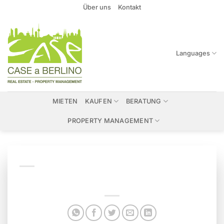
Zum
Über uns
Kontakt
Inhalt
springen
Languages
MIETEN
KAUFEN
BERATUNG
PROPERTY MANAGEMENT