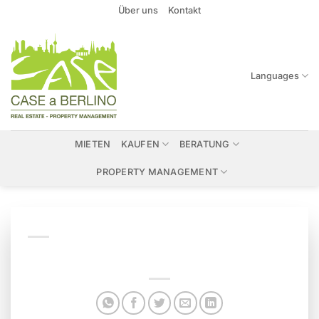
Zum
Über uns
Kontakt
Inhalt
springen
Languages
MIETEN
KAUFEN
BERATUNG
PROPERTY MANAGEMENT