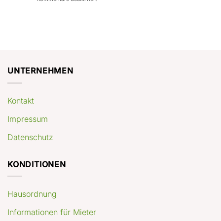
con
rendimenti
Mercato
Case
attesi
immobiliare
a
Germania:
Berlino:
dove
guida
conviene
pratica
comprare
appartamenti
oggi
UNTERNEHMEN
Kontakt
Impressum
Datenschutz
KONDITIONEN
Hausordnung
Informationen für Mieter