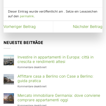
Dieser Eintrag wurde veröffentlicht am . Setze ein Lesezeichen
auf den
permalink
.
Vorheriger Beitrag
Nächster Beitrag
NEUESTE BEITRÄGE
Investire in appartamenti in Europa: città in
crescita e rendimenti attesi
für
Kommentare deaktiviert
Investire
in
Affittare casa a Berlino con Case a Berlino:
appartamenti
guida pratica
in
für
Kommentare deaktiviert
Europa:
Affittare
città
casa
Mercato immobiliare Germania: dove conviene
in
a
comprare appartamenti oggi
crescita
Berlino
e
für
Kommentare deaktiviert