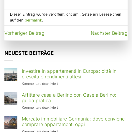
Dieser Eintrag wurde veröffentlicht am . Setze ein Lesezeichen
auf den
permalink
.
Vorheriger Beitrag
Nächster Beitrag
NEUESTE BEITRÄGE
Investire in appartamenti in Europa: città in
crescita e rendimenti attesi
für
Kommentare deaktiviert
Investire
in
Affittare casa a Berlino con Case a Berlino:
appartamenti
guida pratica
in
für
Kommentare deaktiviert
Europa:
Affittare
città
casa
Mercato immobiliare Germania: dove conviene
in
a
comprare appartamenti oggi
crescita
Berlino
e
für
Kommentare deaktiviert