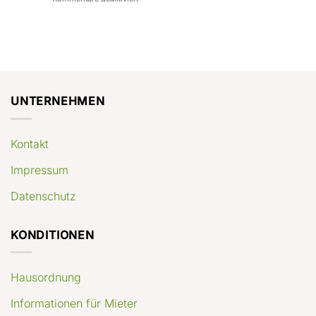
con
rendimenti
Mercato
Case
attesi
immobiliare
a
Germania:
Berlino:
dove
guida
conviene
pratica
comprare
appartamenti
oggi
UNTERNEHMEN
Kontakt
Impressum
Datenschutz
KONDITIONEN
Hausordnung
Informationen für Mieter