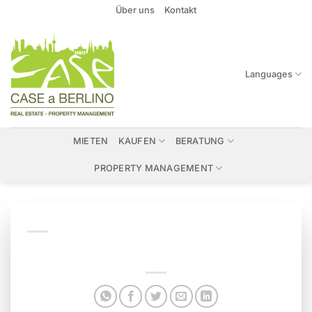
Zum
Über uns
Kontakt
Inhalt
springen
Languages
MIETEN
KAUFEN
BERATUNG
PROPERTY MANAGEMENT