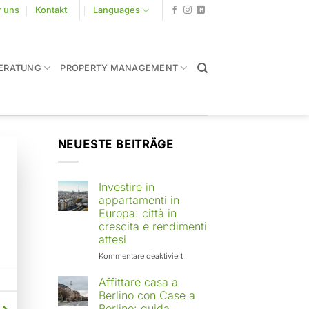
r uns
Kontakt
Languages
ERATUNG
PROPERTY MANAGEMENT
NEUESTE BEITRÄGE
Investire in
appartamenti in
Europa: città in
crescita e rendimenti
attesi
für
Kommentare deaktiviert
Investire
in
Affittare casa a
appartamenti
Berlino con Case a
in
Berlino: guida