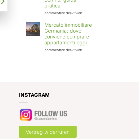
Europa:
pratica
città
in
für
Kommentare deaktiviert
crescita
Affittare
e
casa
Mercato immobiliare
rendimenti
a
Germania: dove
attesi
Berlino
conviene comprare
con
appartamenti oggi
Case
a
für
Kommentare deaktiviert
Berlino:
Mercato
guida
immobiliare
pratica
Germania:
dove
conviene
comprare
appartamenti
oggi
INSTAGRAM
Vertrag widerrufen