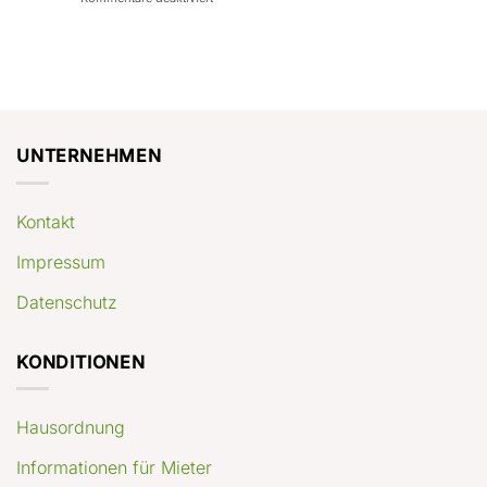
con
rendimenti
Mercato
Case
attesi
immobiliare
a
Germania:
Berlino:
dove
guida
conviene
pratica
comprare
appartamenti
oggi
UNTERNEHMEN
Kontakt
Impressum
Datenschutz
KONDITIONEN
Hausordnung
Informationen für Mieter