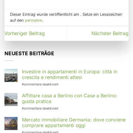
Dieser Eintrag wurde veröffentlicht am . Setze ein Lesezeichen
auf den
permalink
.
Vorheriger Beitrag
Nächster Beitrag
NEUESTE BEITRÄGE
Investire in appartamenti in Europa: città in
crescita e rendimenti attesi
für
Kommentare deaktiviert
Investire
in
Affittare casa a Berlino con Case a Berlino:
appartamenti
guida pratica
in
für
Kommentare deaktiviert
Europa:
Affittare
città
casa
Mercato immobiliare Germania: dove conviene
in
a
comprare appartamenti oggi
crescita
Berlino
e
für
Kommentare deaktiviert