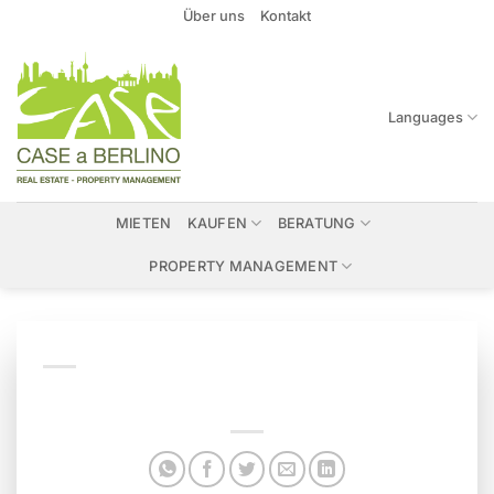
Zum
Über uns
Kontakt
Inhalt
springen
Languages
MIETEN
KAUFEN
BERATUNG
PROPERTY MANAGEMENT