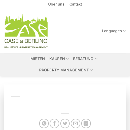
Zum
Über uns
Kontakt
Inhalt
springen
Languages
MIETEN
KAUFEN
BERATUNG
PROPERTY MANAGEMENT