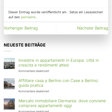
Dieser Eintrag wurde veröffentlicht am . Setze ein Lesezeichen
auf den
permalink
.
Vorheriger Beitrag
Nächster Beitrag
NEUESTE BEITRÄGE
Investire in appartamenti in Europa: città in
crescita e rendimenti attesi
für
Kommentare deaktiviert
Investire
in
Affittare casa a Berlino con Case a Berlino:
appartamenti
guida pratica
in
für
Kommentare deaktiviert
Europa:
Affittare
città
casa
Mercato immobiliare Germania: dove conviene
in
a
comprare appartamenti oggi
crescita
Berlino
e
für
Kommentare deaktiviert