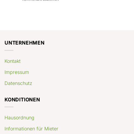
con
rendimenti
Mercato
Case
attesi
immobiliare
a
Germania:
Berlino:
dove
guida
conviene
pratica
comprare
appartamenti
oggi
UNTERNEHMEN
Kontakt
Impressum
Datenschutz
KONDITIONEN
Hausordnung
Informationen für Mieter