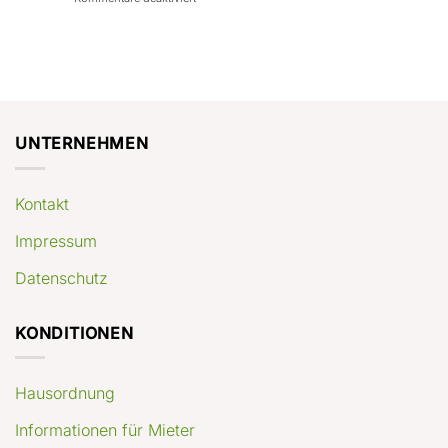
con
rendimenti
Mercato
Case
attesi
immobiliare
a
Germania:
Berlino:
dove
guida
conviene
pratica
comprare
appartamenti
oggi
UNTERNEHMEN
Kontakt
Impressum
Datenschutz
KONDITIONEN
Hausordnung
Informationen für Mieter