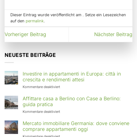
Dieser Eintrag wurde veröffentlicht am . Setze ein Lesezeichen
auf den
permalink
.
Vorheriger Beitrag
Nächster Beitrag
NEUESTE BEITRÄGE
Investire in appartamenti in Europa: città in
crescita e rendimenti attesi
für
Kommentare deaktiviert
Investire
in
Affittare casa a Berlino con Case a Berlino:
appartamenti
guida pratica
in
für
Kommentare deaktiviert
Europa:
Affittare
città
casa
Mercato immobiliare Germania: dove conviene
in
a
comprare appartamenti oggi
crescita
Berlino
e
für
Kommentare deaktiviert