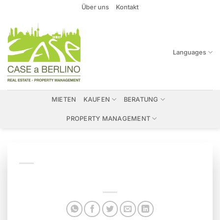
Zum
Über uns
Kontakt
Inhalt
springen
Languages
MIETEN
KAUFEN
BERATUNG
PROPERTY MANAGEMENT