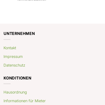
con
rendimenti
Mercato
Case
attesi
immobiliare
a
Germania:
Berlino:
dove
guida
conviene
pratica
comprare
appartamenti
oggi
UNTERNEHMEN
Kontakt
Impressum
Datenschutz
KONDITIONEN
Hausordnung
Informationen für Mieter