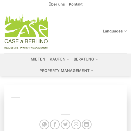
Zum
Über uns
Kontakt
Inhalt
springen
Languages
MIETEN
KAUFEN
BERATUNG
PROPERTY MANAGEMENT