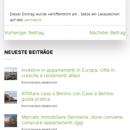
Dieser Eintrag wurde veröffentlicht am . Setze ein Lesezeichen
auf den
permalink
.
Vorheriger Beitrag
Nächster Beitrag
NEUESTE BEITRÄGE
Investire in appartamenti in Europa: città in
crescita e rendimenti attesi
für
Kommentare deaktiviert
Investire
in
Affittare casa a Berlino con Case a Berlino:
appartamenti
guida pratica
in
für
Kommentare deaktiviert
Europa:
Affittare
città
casa
Mercato immobiliare Germania: dove conviene
in
a
comprare appartamenti oggi
crescita
Berlino
e
für
Kommentare deaktiviert