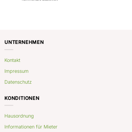
con
rendimenti
Mercato
Case
attesi
immobiliare
a
Germania:
Berlino:
dove
guida
conviene
pratica
comprare
appartamenti
oggi
UNTERNEHMEN
Kontakt
Impressum
Datenschutz
KONDITIONEN
Hausordnung
Informationen für Mieter