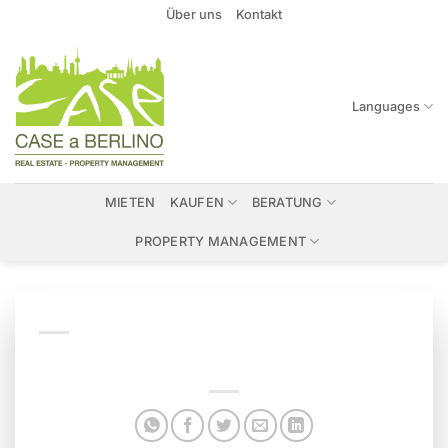
Zum
Über uns
Kontakt
Inhalt
springen
Languages
MIETEN
KAUFEN
BERATUNG
PROPERTY MANAGEMENT