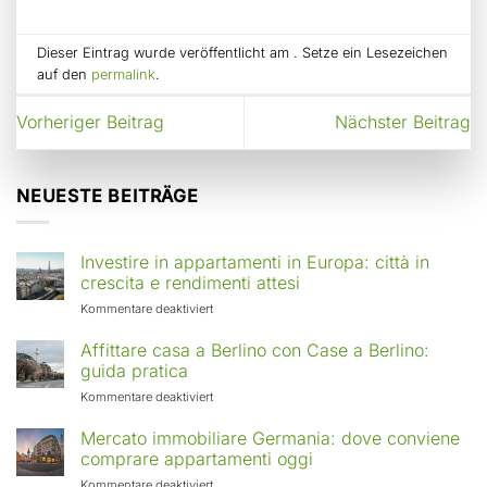
Dieser Eintrag wurde veröffentlicht am . Setze ein Lesezeichen
auf den
permalink
.
Vorheriger Beitrag
Nächster Beitrag
NEUESTE BEITRÄGE
Investire in appartamenti in Europa: città in
crescita e rendimenti attesi
für
Kommentare deaktiviert
Investire
in
Affittare casa a Berlino con Case a Berlino:
appartamenti
guida pratica
in
für
Kommentare deaktiviert
Europa:
Affittare
città
casa
Mercato immobiliare Germania: dove conviene
in
a
comprare appartamenti oggi
crescita
Berlino
e
für
Kommentare deaktiviert