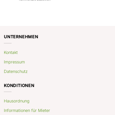
con
rendimenti
Mercato
Case
attesi
immobiliare
a
Germania:
Berlino:
dove
guida
conviene
pratica
comprare
appartamenti
oggi
UNTERNEHMEN
Kontakt
Impressum
Datenschutz
KONDITIONEN
Hausordnung
Informationen für Mieter