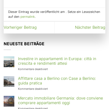
Dieser Eintrag wurde veröffentlicht am . Setze ein Lesezeichen
auf den
permalink
.
Vorheriger Beitrag
Nächster Beitrag
NEUESTE BEITRÄGE
Investire in appartamenti in Europa: città in
crescita e rendimenti attesi
für
Kommentare deaktiviert
Investire
in
Affittare casa a Berlino con Case a Berlino:
appartamenti
guida pratica
in
für
Kommentare deaktiviert
Europa:
Affittare
città
casa
Mercato immobiliare Germania: dove conviene
in
a
comprare appartamenti oggi
crescita
Berlino
e
für
Kommentare deaktiviert