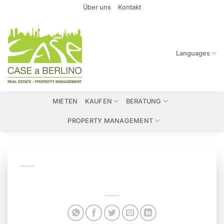
Zum
Über uns
Kontakt
Inhalt
springen
Languages
MIETEN
KAUFEN
BERATUNG
PROPERTY MANAGEMENT