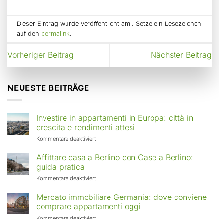
Dieser Eintrag wurde veröffentlicht am . Setze ein Lesezeichen
auf den
permalink
.
Vorheriger Beitrag
Nächster Beitrag
NEUESTE BEITRÄGE
Investire in appartamenti in Europa: città in
crescita e rendimenti attesi
für
Kommentare deaktiviert
Investire
in
Affittare casa a Berlino con Case a Berlino:
appartamenti
guida pratica
in
für
Kommentare deaktiviert
Europa:
Affittare
città
casa
Mercato immobiliare Germania: dove conviene
in
a
comprare appartamenti oggi
crescita
Berlino
e
für
Kommentare deaktiviert