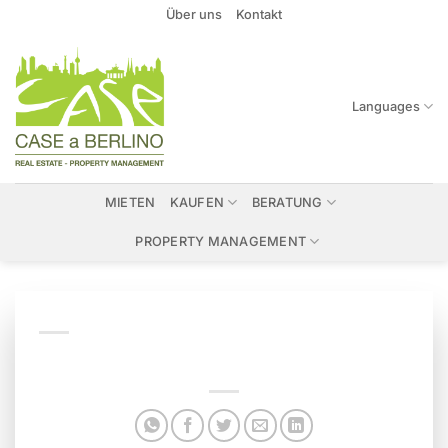
Zum
Über uns
Kontakt
Inhalt
springen
Languages
MIETEN
KAUFEN
BERATUNG
PROPERTY MANAGEMENT