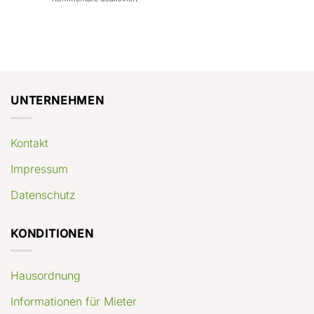
con
rendimenti
Mercato
Case
attesi
immobiliare
a
Germania:
Berlino:
dove
guida
conviene
pratica
comprare
appartamenti
oggi
UNTERNEHMEN
Kontakt
Impressum
Datenschutz
KONDITIONEN
Hausordnung
Informationen für Mieter