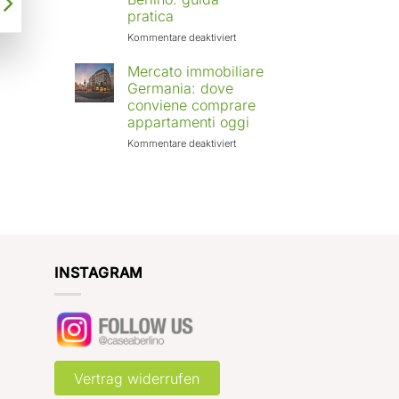
Europa:
pratica
città
in
für
Kommentare deaktiviert
crescita
Affittare
e
casa
Mercato immobiliare
rendimenti
a
Germania: dove
attesi
Berlino
conviene comprare
con
appartamenti oggi
Case
a
für
Kommentare deaktiviert
Berlino:
Mercato
guida
immobiliare
pratica
Germania:
dove
conviene
comprare
appartamenti
oggi
INSTAGRAM
Vertrag widerrufen