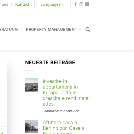
r uns
Kontakt
Languages
ERATUNG
PROPERTY MANAGEMENT
NEUESTE BEITRÄGE
Investire in
appartamenti in
Europa: città in
crescita e rendimenti
attesi
für
Kommentare deaktiviert
Investire
in
Affittare casa a
appartamenti
Berlino con Case a
in
Berlino: guida