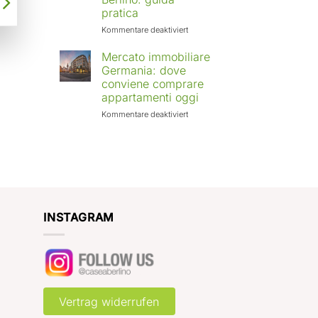
Europa:
pratica
città
in
für
Kommentare deaktiviert
crescita
Affittare
e
casa
Mercato immobiliare
rendimenti
a
Germania: dove
attesi
Berlino
conviene comprare
con
appartamenti oggi
Case
a
für
Kommentare deaktiviert
Berlino:
Mercato
guida
immobiliare
pratica
Germania:
dove
conviene
comprare
appartamenti
oggi
INSTAGRAM
Vertrag widerrufen