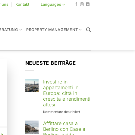
r uns
Kontakt
Languages
ERATUNG
PROPERTY MANAGEMENT
NEUESTE BEITRÄGE
Investire in
appartamenti in
Europa: città in
crescita e rendimenti
attesi
für
Kommentare deaktiviert
Investire
in
Affittare casa a
appartamenti
Berlino con Case a
in
Berlino: guida