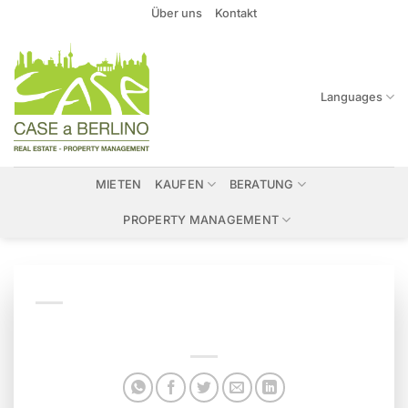
Zum
Über uns
Kontakt
Inhalt
springen
Languages
MIETEN
KAUFEN
BERATUNG
PROPERTY MANAGEMENT