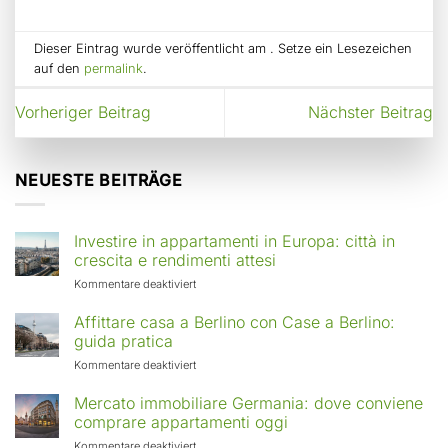
Dieser Eintrag wurde veröffentlicht am . Setze ein Lesezeichen
auf den
permalink
.
Vorheriger Beitrag
Nächster Beitrag
NEUESTE BEITRÄGE
Investire in appartamenti in Europa: città in
crescita e rendimenti attesi
für
Kommentare deaktiviert
Investire
in
Affittare casa a Berlino con Case a Berlino:
appartamenti
guida pratica
in
für
Kommentare deaktiviert
Europa:
Affittare
città
casa
Mercato immobiliare Germania: dove conviene
in
a
comprare appartamenti oggi
crescita
Berlino
e
für
Kommentare deaktiviert