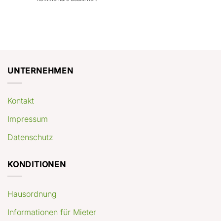
con
rendimenti
Mercato
Case
attesi
immobiliare
a
Germania:
Berlino:
dove
guida
conviene
pratica
comprare
appartamenti
oggi
UNTERNEHMEN
Kontakt
Impressum
Datenschutz
KONDITIONEN
Hausordnung
Informationen für Mieter