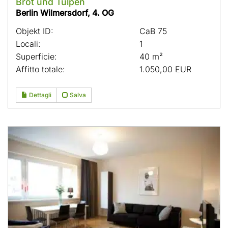
Brot und Tulpen
Berlin Wilmersdorf, 4. OG
Objekt ID:
CaB 75
Locali:
1
Superficie:
40 m²
Affitto totale:
1.050,00 EUR
Dettagli
Salva