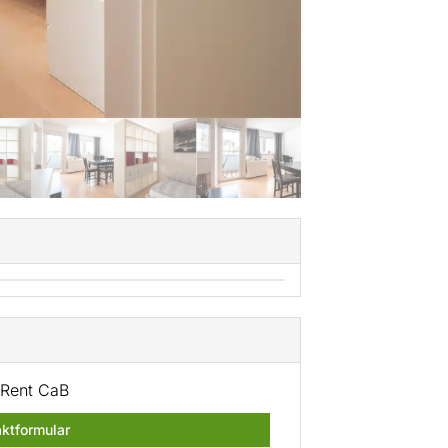
Rent CaB
ktformular