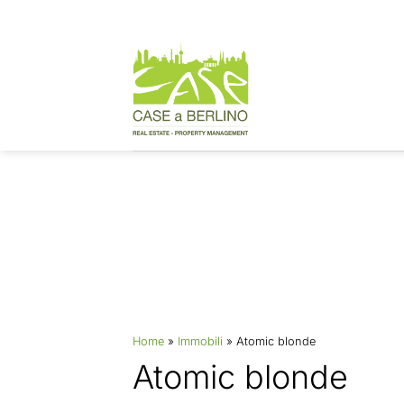
Zum
Inhalt
springen
Immobilien
Home
»
Immobili
»
Atomic blonde
Atomic blonde