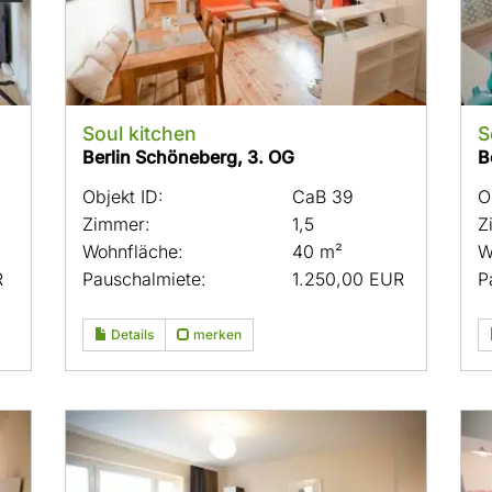
Soul kitchen
S
Berlin Schöneberg, 3. OG
B
Objekt ID:
CaB 39
O
Zimmer:
1,5
Z
Wohnfläche:
40 m²
W
R
Pauschalmiete:
1.250,00 EUR
P
Details
merken