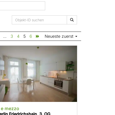
…
3
4
5
6
Neueste zuerst
 e mezzo
erlin Friedrichshain, 3. OG