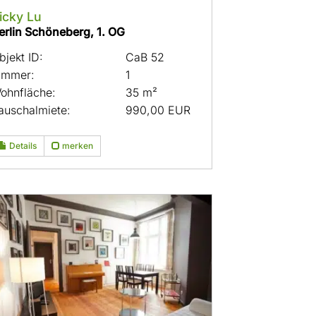
icky Lu
erlin Schöneberg, 1. OG
bjekt ID:
CaB 52
immer:
1
ohnfläche:
35 m²
auschalmiete:
990,00 EUR
Details
merken