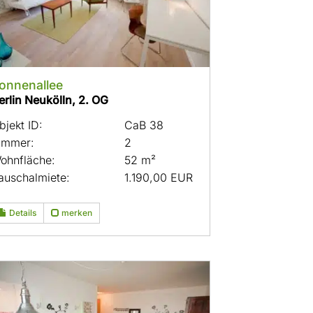
onnenallee
erlin Neukölln, 2. OG
bjekt ID:
CaB 38
immer:
2
ohnfläche:
52 m²
auschalmiete:
1.190,00 EUR
Details
merken