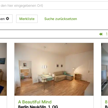
nen
Merkliste
Suche zurücksetzen
1
A Beautiful Mind
8
Berlin Neukölln, 1. OG
B