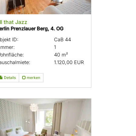
ll that Jazz
erlin Prenzlauer Berg, 4. OG
bjekt ID:
CaB 44
immer:
1
ohnfläche:
40 m²
auschalmiete:
1.120,00 EUR
Details
merken