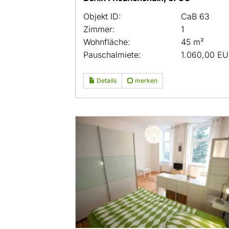
Objekt ID:
CaB 63
Zimmer:
1
Wohnfläche:
45 m²
Pauschalmiete:
1.060,00 E
Details
merken