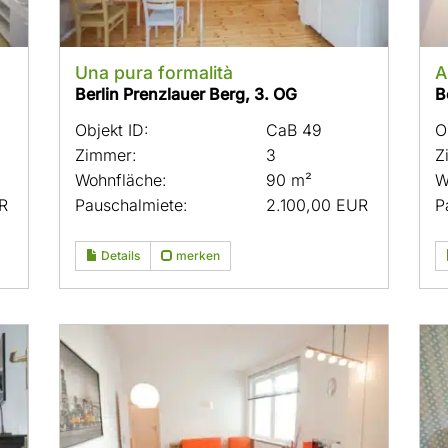
Una pura formalità
A
Berlin Prenzlauer Berg, 3. OG
B
Objekt ID:
CaB 49
O
Zimmer:
3
Z
Wohnfläche:
90 m²
W
R
Pauschalmiete:
2.100,00 EUR
P
Details
merken