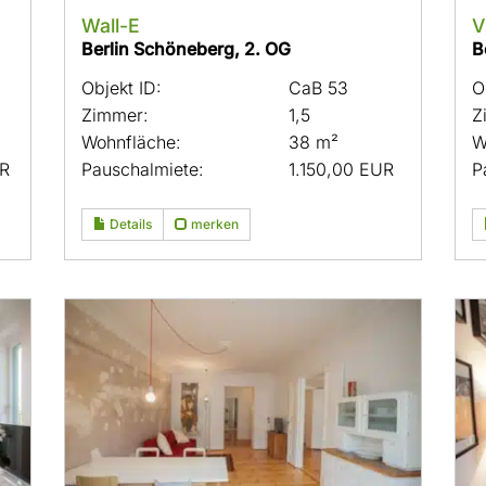
Wall-E
V
Berlin Schöneberg, 2. OG
B
Objekt ID:
CaB 53
O
Zimmer:
1,5
Z
Wohnfläche:
38 m²
W
UR
Pauschalmiete:
1.150,00 EUR
P
Details
merken