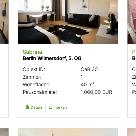
Sabrina
P
Berlin Wilmersdorf, 5. OG
B
Objekt ID:
CaB 30
O
Zimmer:
1
Z
Wohnfläche:
40 m²
W
Pauschalmiete:
1.060,00 EUR
P
Details
merken