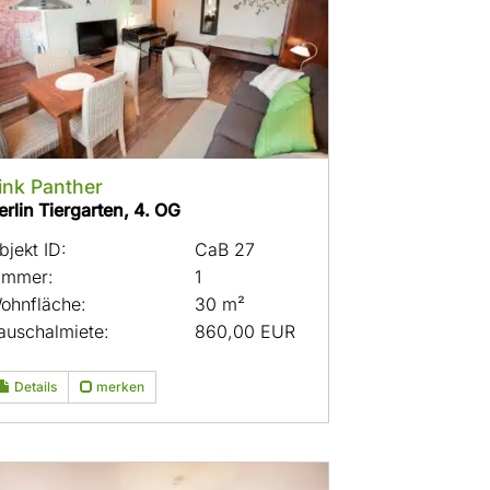
ink Panther
erlin Tiergarten, 4. OG
bjekt ID:
CaB 27
immer:
1
ohnfläche:
30 m²
auschalmiete:
860,00 EUR
Details
merken