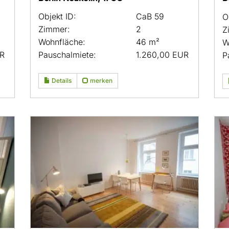
Objekt ID:
CaB 59
O
Zimmer:
2
Z
Wohnfläche:
46 m²
W
UR
Pauschalmiete:
1.260,00 EUR
P
Details
merken