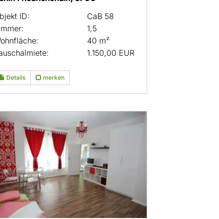
bjekt ID:
CaB 58
immer:
1,5
ohnfläche:
40 m²
auschalmiete:
1.150,00 EUR
Details
merken