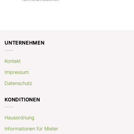
con
rendimenti
Mercato
Case
attesi
immobiliare
a
Germania:
Berlino:
dove
guida
conviene
pratica
comprare
appartamenti
oggi
UNTERNEHMEN
Kontakt
Impressum
Datenschutz
KONDITIONEN
Hausordnung
Informationen für Mieter