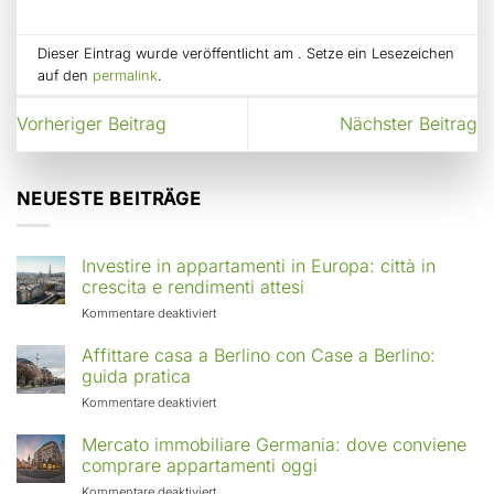
Dieser Eintrag wurde veröffentlicht am . Setze ein Lesezeichen
auf den
permalink
.
Vorheriger Beitrag
Nächster Beitrag
NEUESTE BEITRÄGE
Investire in appartamenti in Europa: città in
crescita e rendimenti attesi
für
Kommentare deaktiviert
Investire
in
Affittare casa a Berlino con Case a Berlino:
appartamenti
guida pratica
in
für
Kommentare deaktiviert
Europa:
Affittare
città
casa
Mercato immobiliare Germania: dove conviene
in
a
comprare appartamenti oggi
crescita
Berlino
e
für
Kommentare deaktiviert