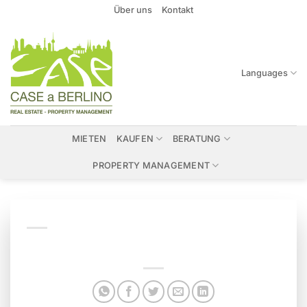
Zum
Über uns
Kontakt
Inhalt
springen
Languages
MIETEN
KAUFEN
BERATUNG
PROPERTY MANAGEMENT