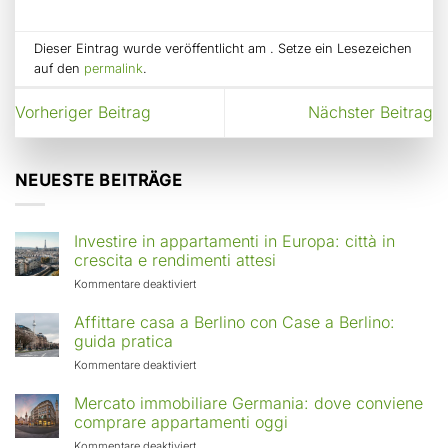
Dieser Eintrag wurde veröffentlicht am . Setze ein Lesezeichen
auf den
permalink
.
Vorheriger Beitrag
Nächster Beitrag
NEUESTE BEITRÄGE
Investire in appartamenti in Europa: città in
crescita e rendimenti attesi
für
Kommentare deaktiviert
Investire
in
Affittare casa a Berlino con Case a Berlino:
appartamenti
guida pratica
in
für
Kommentare deaktiviert
Europa:
Affittare
città
casa
Mercato immobiliare Germania: dove conviene
in
a
comprare appartamenti oggi
crescita
Berlino
e
für
Kommentare deaktiviert