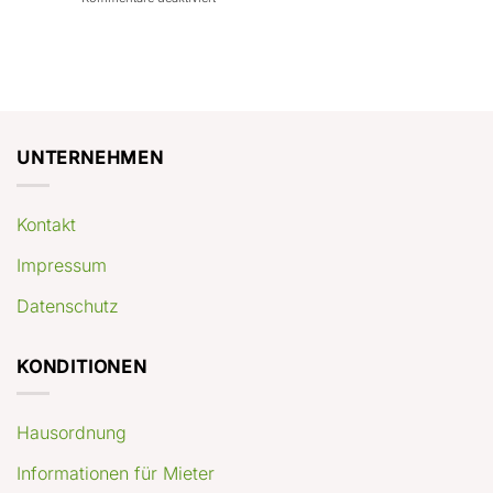
con
rendimenti
Mercato
Case
attesi
immobiliare
a
Germania:
Berlino:
dove
guida
conviene
pratica
comprare
appartamenti
oggi
UNTERNEHMEN
Kontakt
Impressum
Datenschutz
KONDITIONEN
Hausordnung
Informationen für Mieter