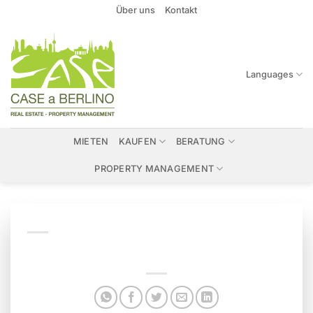
Zum
Über uns
Kontakt
Inhalt
springen
Languages
MIETEN
KAUFEN
BERATUNG
PROPERTY MANAGEMENT