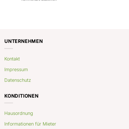
con
rendimenti
Mercato
Case
attesi
immobiliare
a
Germania:
Berlino:
dove
guida
conviene
pratica
comprare
appartamenti
oggi
UNTERNEHMEN
Kontakt
Impressum
Datenschutz
KONDITIONEN
Hausordnung
Informationen für Mieter