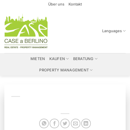
Zum
Über uns
Kontakt
Inhalt
springen
Languages
MIETEN
KAUFEN
BERATUNG
PROPERTY MANAGEMENT