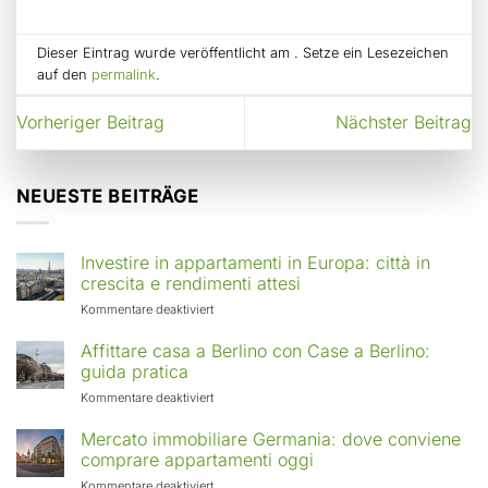
Dieser Eintrag wurde veröffentlicht am . Setze ein Lesezeichen
auf den
permalink
.
Vorheriger Beitrag
Nächster Beitrag
NEUESTE BEITRÄGE
Investire in appartamenti in Europa: città in
crescita e rendimenti attesi
für
Kommentare deaktiviert
Investire
in
Affittare casa a Berlino con Case a Berlino:
appartamenti
guida pratica
in
für
Kommentare deaktiviert
Europa:
Affittare
città
casa
Mercato immobiliare Germania: dove conviene
in
a
comprare appartamenti oggi
crescita
Berlino
e
für
Kommentare deaktiviert