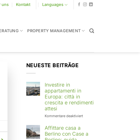
r uns
Kontakt
Languages
ERATUNG
PROPERTY MANAGEMENT
NEUESTE BEITRÄGE
Investire in
appartamenti in
Europa: città in
crescita e rendimenti
attesi
für
Kommentare deaktiviert
Investire
in
Affittare casa a
appartamenti
Berlino con Case a
in
Berlino: guida