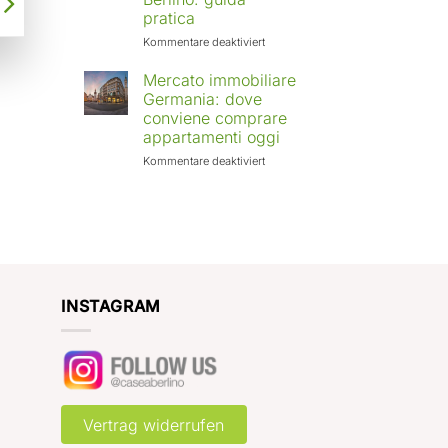
Europa:
pratica
città
in
für
Kommentare deaktiviert
crescita
Affittare
e
casa
Mercato immobiliare
rendimenti
a
Germania: dove
attesi
Berlino
conviene comprare
con
appartamenti oggi
Case
a
für
Kommentare deaktiviert
Berlino:
Mercato
guida
immobiliare
pratica
Germania:
dove
conviene
comprare
appartamenti
oggi
INSTAGRAM
Vertrag widerrufen