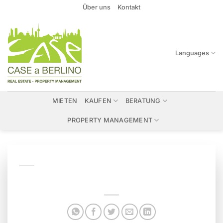
Zum
Über uns
Kontakt
Inhalt
springen
Languages
MIETEN
KAUFEN
BERATUNG
PROPERTY MANAGEMENT