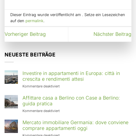
Dieser Eintrag wurde veröffentlicht am . Setze ein Lesezeichen
auf den
permalink
.
Vorheriger Beitrag
Nächster Beitrag
NEUESTE BEITRÄGE
Investire in appartamenti in Europa: città in
crescita e rendimenti attesi
für
Kommentare deaktiviert
Investire
in
Affittare casa a Berlino con Case a Berlino:
appartamenti
guida pratica
in
für
Kommentare deaktiviert
Europa:
Affittare
città
casa
Mercato immobiliare Germania: dove conviene
in
a
comprare appartamenti oggi
crescita
Berlino
e
für
Kommentare deaktiviert