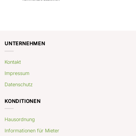
con
rendimenti
Mercato
Case
attesi
immobiliare
a
Germania:
Berlino:
dove
guida
conviene
pratica
comprare
appartamenti
oggi
UNTERNEHMEN
Kontakt
Impressum
Datenschutz
KONDITIONEN
Hausordnung
Informationen für Mieter