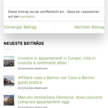
Dieser Eintrag wurde veröffentlicht am . Setze ein Lesezeichen
auf den
permalink
.
Vorheriger Beitrag
Nächster Beitrag
NEUESTE BEITRÄGE
Investire in appartamenti in Europa: città in
crescita e rendimenti attesi
für
Kommentare deaktiviert
Investire
in
Affittare casa a Berlino con Case a Berlino:
appartamenti
guida pratica
in
für
Kommentare deaktiviert
Europa:
Affittare
città
casa
Mercato immobiliare Germania: dove conviene
in
a
comprare appartamenti oggi
crescita
Berlino
e
für
Kommentare deaktiviert