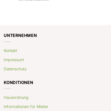
con
rendimenti
Mercato
Case
attesi
immobiliare
a
Germania:
Berlino:
dove
guida
conviene
pratica
comprare
appartamenti
oggi
UNTERNEHMEN
Kontakt
Impressum
Datenschutz
KONDITIONEN
Hausordnung
Informationen für Mieter