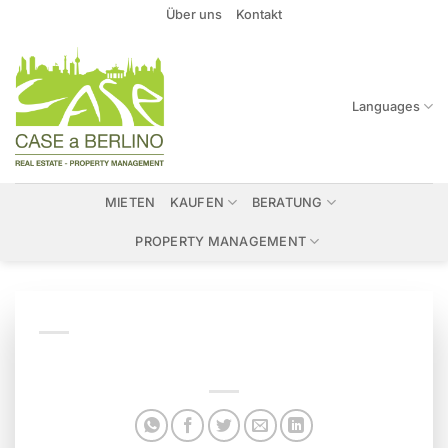
Zum
Über uns
Kontakt
Inhalt
springen
Languages
MIETEN
KAUFEN
BERATUNG
PROPERTY MANAGEMENT