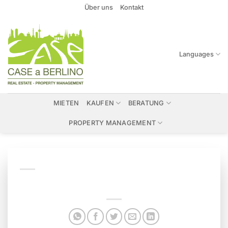
Zum
Über uns
Kontakt
Inhalt
springen
Languages
MIETEN
KAUFEN
BERATUNG
PROPERTY MANAGEMENT