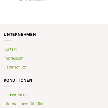
con
rendimenti
Mercato
Case
attesi
immobiliare
a
Germania:
Berlino:
dove
guida
conviene
pratica
comprare
appartamenti
oggi
UNTERNEHMEN
Kontakt
Impressum
Datenschutz
KONDITIONEN
Hausordnung
Informationen für Mieter