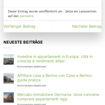
Dieser Eintrag wurde veröffentlicht am . Setze ein Lesezeichen
auf den
permalink
.
Vorheriger Beitrag
Nächster Beitrag
NEUESTE BEITRÄGE
Investire in appartamenti in Europa: città in
crescita e rendimenti attesi
für
Kommentare deaktiviert
Investire
in
Affittare casa a Berlino con Case a Berlino:
appartamenti
guida pratica
in
für
Kommentare deaktiviert
Europa:
Affittare
città
casa
Mercato immobiliare Germania: dove conviene
in
a
comprare appartamenti oggi
crescita
Berlino
e
für
Kommentare deaktiviert