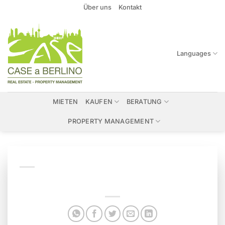
Zum
Über uns
Kontakt
Inhalt
springen
Languages
MIETEN
KAUFEN
BERATUNG
PROPERTY MANAGEMENT