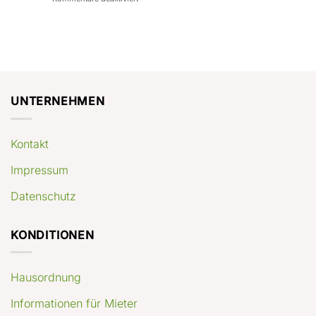
con
rendimenti
Mercato
Case
attesi
immobiliare
a
Germania:
Berlino:
dove
guida
conviene
pratica
comprare
appartamenti
oggi
UNTERNEHMEN
Kontakt
Impressum
Datenschutz
KONDITIONEN
Hausordnung
Informationen für Mieter