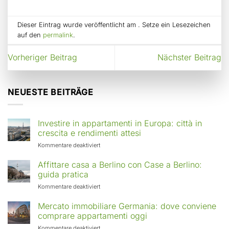
Dieser Eintrag wurde veröffentlicht am . Setze ein Lesezeichen
auf den
permalink
.
Vorheriger Beitrag
Nächster Beitrag
NEUESTE BEITRÄGE
Investire in appartamenti in Europa: città in
crescita e rendimenti attesi
für
Kommentare deaktiviert
Investire
in
Affittare casa a Berlino con Case a Berlino:
appartamenti
guida pratica
in
für
Kommentare deaktiviert
Europa:
Affittare
città
casa
Mercato immobiliare Germania: dove conviene
in
a
comprare appartamenti oggi
crescita
Berlino
e
für
Kommentare deaktiviert