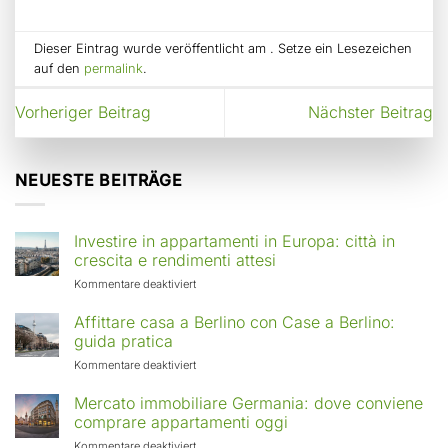
Dieser Eintrag wurde veröffentlicht am . Setze ein Lesezeichen
auf den
permalink
.
Vorheriger Beitrag
Nächster Beitrag
NEUESTE BEITRÄGE
Investire in appartamenti in Europa: città in
crescita e rendimenti attesi
für
Kommentare deaktiviert
Investire
in
Affittare casa a Berlino con Case a Berlino:
appartamenti
guida pratica
in
für
Kommentare deaktiviert
Europa:
Affittare
città
casa
Mercato immobiliare Germania: dove conviene
in
a
comprare appartamenti oggi
crescita
Berlino
e
für
Kommentare deaktiviert