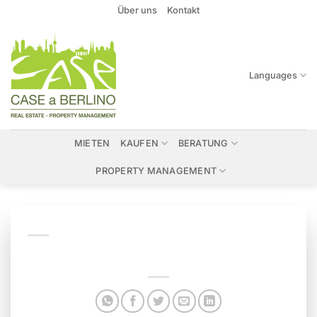
Zum
Über uns
Kontakt
Inhalt
springen
Languages
MIETEN
KAUFEN
BERATUNG
PROPERTY MANAGEMENT