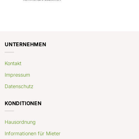
con
rendimenti
Mercato
Case
attesi
immobiliare
a
Germania:
Berlino:
dove
guida
conviene
pratica
comprare
appartamenti
oggi
UNTERNEHMEN
Kontakt
Impressum
Datenschutz
KONDITIONEN
Hausordnung
Informationen für Mieter