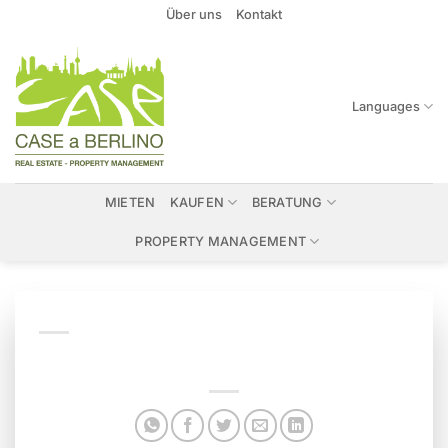
Zum
Über uns
Kontakt
Inhalt
springen
Languages
MIETEN
KAUFEN
BERATUNG
PROPERTY MANAGEMENT