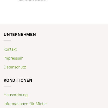
con
rendimenti
Mercato
Case
attesi
immobiliare
a
Germania:
Berlino:
dove
guida
conviene
pratica
comprare
appartamenti
oggi
UNTERNEHMEN
Kontakt
Impressum
Datenschutz
KONDITIONEN
Hausordnung
Informationen für Mieter