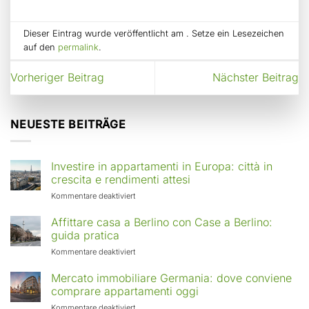
Dieser Eintrag wurde veröffentlicht am . Setze ein Lesezeichen
auf den
permalink
.
Vorheriger Beitrag
Nächster Beitrag
NEUESTE BEITRÄGE
Investire in appartamenti in Europa: città in
crescita e rendimenti attesi
für
Kommentare deaktiviert
Investire
in
Affittare casa a Berlino con Case a Berlino:
appartamenti
guida pratica
in
für
Kommentare deaktiviert
Europa:
Affittare
città
casa
Mercato immobiliare Germania: dove conviene
in
a
comprare appartamenti oggi
crescita
Berlino
e
für
Kommentare deaktiviert