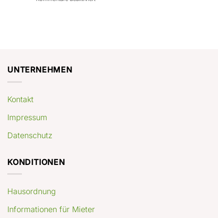
con
rendimenti
Mercato
Case
attesi
immobiliare
a
Germania:
Berlino:
dove
guida
conviene
pratica
comprare
appartamenti
oggi
UNTERNEHMEN
Kontakt
Impressum
Datenschutz
KONDITIONEN
Hausordnung
Informationen für Mieter