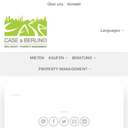
Zum
Über uns
Kontakt
Inhalt
springen
Languages
MIETEN
KAUFEN
BERATUNG
PROPERTY MANAGEMENT