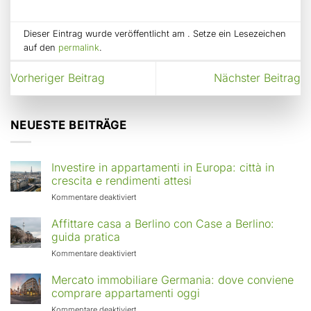
Dieser Eintrag wurde veröffentlicht am . Setze ein Lesezeichen
auf den
permalink
.
Vorheriger Beitrag
Nächster Beitrag
NEUESTE BEITRÄGE
Investire in appartamenti in Europa: città in
crescita e rendimenti attesi
für
Kommentare deaktiviert
Investire
in
Affittare casa a Berlino con Case a Berlino:
appartamenti
guida pratica
in
für
Kommentare deaktiviert
Europa:
Affittare
città
casa
Mercato immobiliare Germania: dove conviene
in
a
comprare appartamenti oggi
crescita
Berlino
e
für
Kommentare deaktiviert