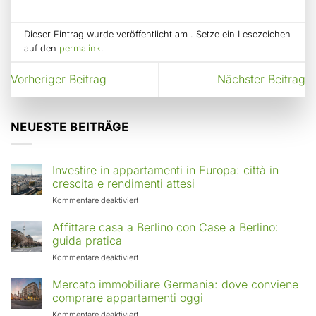
Dieser Eintrag wurde veröffentlicht am . Setze ein Lesezeichen
auf den
permalink
.
Vorheriger Beitrag
Nächster Beitrag
NEUESTE BEITRÄGE
Investire in appartamenti in Europa: città in
crescita e rendimenti attesi
für
Kommentare deaktiviert
Investire
in
Affittare casa a Berlino con Case a Berlino:
appartamenti
guida pratica
in
für
Kommentare deaktiviert
Europa:
Affittare
città
casa
Mercato immobiliare Germania: dove conviene
in
a
comprare appartamenti oggi
crescita
Berlino
e
für
Kommentare deaktiviert