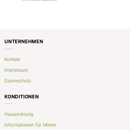
con
rendimenti
Mercato
Case
attesi
immobiliare
a
Germania:
Berlino:
dove
guida
conviene
pratica
comprare
appartamenti
oggi
UNTERNEHMEN
Kontakt
Impressum
Datenschutz
KONDITIONEN
Hausordnung
Informationen für Mieter