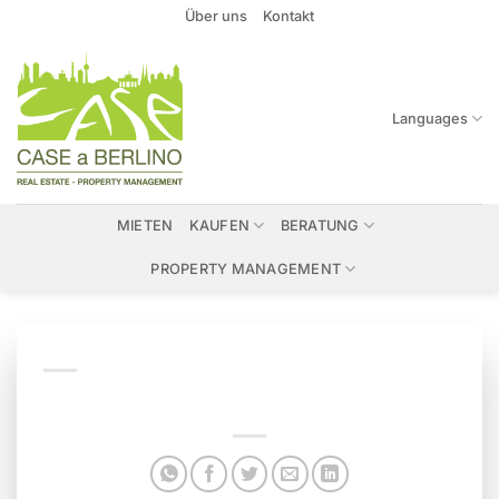
Zum
Über uns
Kontakt
Inhalt
springen
Languages
MIETEN
KAUFEN
BERATUNG
PROPERTY MANAGEMENT