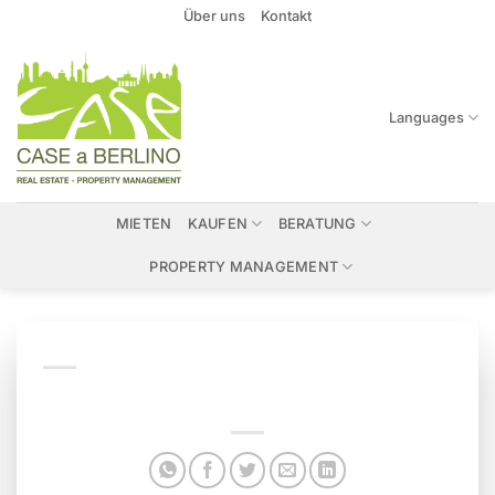
Zum
Über uns
Kontakt
Inhalt
springen
Languages
MIETEN
KAUFEN
BERATUNG
PROPERTY MANAGEMENT