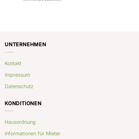
con
rendimenti
Mercato
Case
attesi
immobiliare
a
Germania:
Berlino:
dove
guida
conviene
pratica
comprare
appartamenti
oggi
UNTERNEHMEN
Kontakt
Impressum
Datenschutz
KONDITIONEN
Hausordnung
Informationen für Mieter