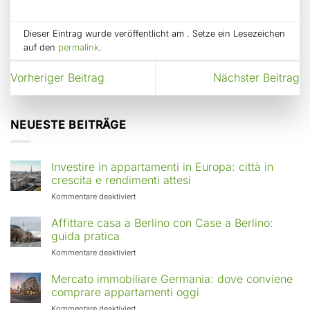
Dieser Eintrag wurde veröffentlicht am . Setze ein Lesezeichen
auf den
permalink
.
Vorheriger Beitrag
Nächster Beitrag
NEUESTE BEITRÄGE
Investire in appartamenti in Europa: città in
crescita e rendimenti attesi
für
Kommentare deaktiviert
Investire
in
Affittare casa a Berlino con Case a Berlino:
appartamenti
guida pratica
in
für
Kommentare deaktiviert
Europa:
Affittare
città
casa
Mercato immobiliare Germania: dove conviene
in
a
comprare appartamenti oggi
crescita
Berlino
e
für
Kommentare deaktiviert