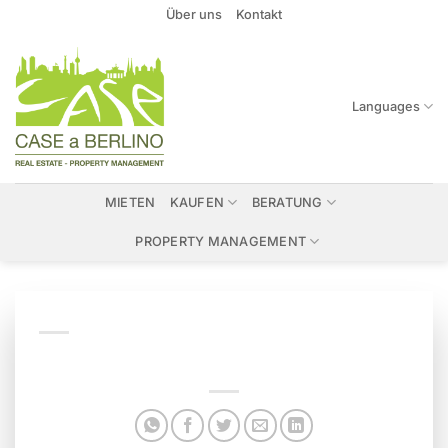
Zum
Über uns
Kontakt
Inhalt
springen
Languages
MIETEN
KAUFEN
BERATUNG
PROPERTY MANAGEMENT