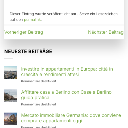
Dieser Eintrag wurde veröffentlicht am . Setze ein Lesezeichen
auf den
permalink
.
Vorheriger Beitrag
Nächster Beitrag
NEUESTE BEITRÄGE
Investire in appartamenti in Europa: città in
crescita e rendimenti attesi
für
Kommentare deaktiviert
Investire
in
Affittare casa a Berlino con Case a Berlino:
appartamenti
guida pratica
in
für
Kommentare deaktiviert
Europa:
Affittare
città
casa
Mercato immobiliare Germania: dove conviene
in
a
comprare appartamenti oggi
crescita
Berlino
e
für
Kommentare deaktiviert