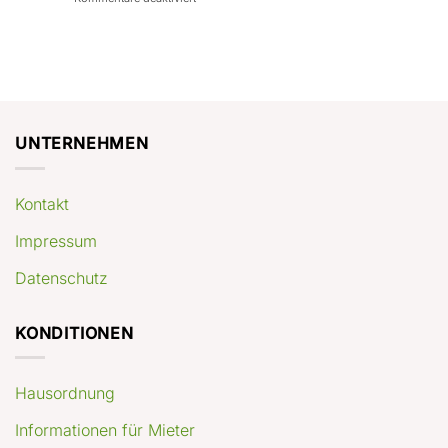
con
rendimenti
Mercato
Case
attesi
immobiliare
a
Germania:
Berlino:
dove
guida
conviene
pratica
comprare
appartamenti
oggi
UNTERNEHMEN
Kontakt
Impressum
Datenschutz
KONDITIONEN
Hausordnung
Informationen für Mieter