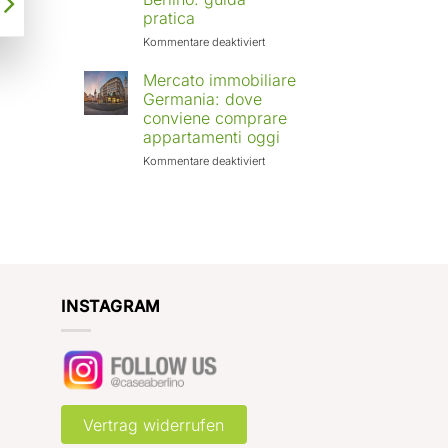
Europa:
pratica
città
in
für
Kommentare deaktiviert
crescita
Affittare
e
casa
Mercato immobiliare
rendimenti
a
Germania: dove
attesi
Berlino
conviene comprare
con
appartamenti oggi
Case
a
für
Kommentare deaktiviert
Berlino:
Mercato
guida
immobiliare
pratica
Germania:
dove
conviene
comprare
appartamenti
oggi
INSTAGRAM
Vertrag widerrufen