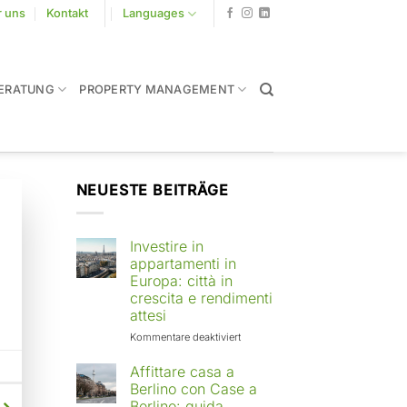
r uns
Kontakt
Languages
ERATUNG
PROPERTY MANAGEMENT
NEUESTE BEITRÄGE
Investire in
appartamenti in
Europa: città in
crescita e rendimenti
attesi
für
Kommentare deaktiviert
Investire
in
Affittare casa a
appartamenti
Berlino con Case a
in
Berlino: guida