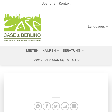
Zum
Über uns
Kontakt
Inhalt
springen
Languages
MIETEN
KAUFEN
BERATUNG
PROPERTY MANAGEMENT