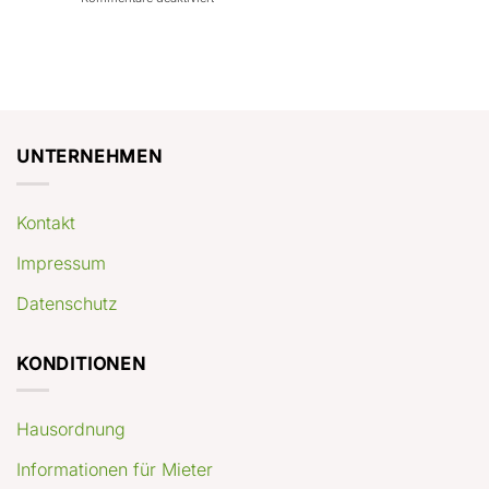
con
rendimenti
Mercato
Case
attesi
immobiliare
a
Germania:
Berlino:
dove
guida
conviene
pratica
comprare
appartamenti
oggi
UNTERNEHMEN
Kontakt
Impressum
Datenschutz
KONDITIONEN
Hausordnung
Informationen für Mieter