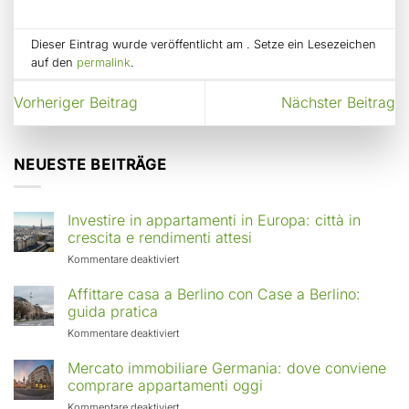
Dieser Eintrag wurde veröffentlicht am . Setze ein Lesezeichen
auf den
permalink
.
Vorheriger Beitrag
Nächster Beitrag
NEUESTE BEITRÄGE
Investire in appartamenti in Europa: città in
crescita e rendimenti attesi
für
Kommentare deaktiviert
Investire
in
Affittare casa a Berlino con Case a Berlino:
appartamenti
guida pratica
in
für
Kommentare deaktiviert
Europa:
Affittare
città
casa
Mercato immobiliare Germania: dove conviene
in
a
comprare appartamenti oggi
crescita
Berlino
e
für
Kommentare deaktiviert