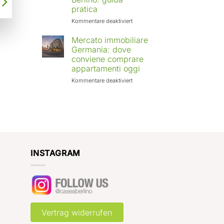
Europa:
pratica
città
in
für
Kommentare deaktiviert
crescita
Affittare
e
casa
Mercato immobiliare
rendimenti
a
Germania: dove
attesi
Berlino
conviene comprare
con
appartamenti oggi
Case
a
für
Kommentare deaktiviert
Berlino:
Mercato
guida
immobiliare
pratica
Germania:
dove
conviene
comprare
appartamenti
oggi
INSTAGRAM
Vertrag widerrufen