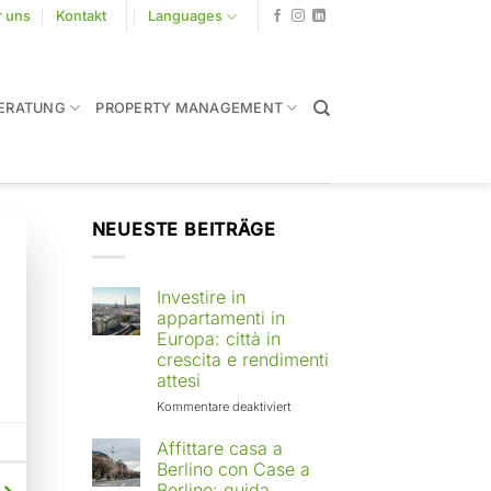
r uns
Kontakt
Languages
ERATUNG
PROPERTY MANAGEMENT
NEUESTE BEITRÄGE
Investire in
appartamenti in
Europa: città in
crescita e rendimenti
attesi
für
Kommentare deaktiviert
Investire
in
Affittare casa a
appartamenti
Berlino con Case a
in
Berlino: guida