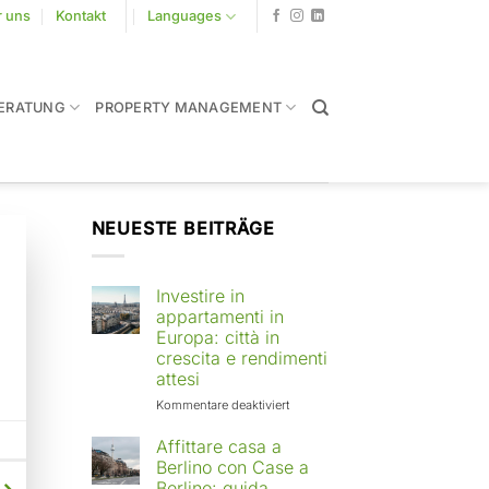
r uns
Kontakt
Languages
ERATUNG
PROPERTY MANAGEMENT
NEUESTE BEITRÄGE
Investire in
appartamenti in
Europa: città in
crescita e rendimenti
attesi
für
Kommentare deaktiviert
Investire
in
Affittare casa a
appartamenti
Berlino con Case a
in
Berlino: guida