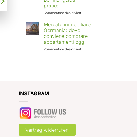
Europa:
pratica
città
in
für
Kommentare deaktiviert
crescita
Affittare
e
casa
Mercato immobiliare
rendimenti
a
Germania: dove
attesi
Berlino
conviene comprare
con
appartamenti oggi
Case
a
für
Kommentare deaktiviert
Berlino:
Mercato
guida
immobiliare
pratica
Germania:
dove
conviene
comprare
appartamenti
oggi
INSTAGRAM
Vertrag widerrufen