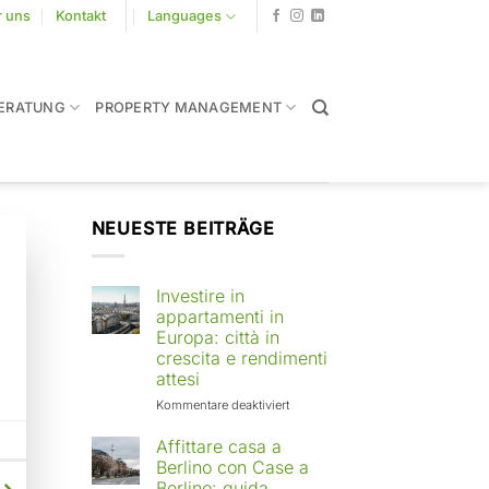
r uns
Kontakt
Languages
ERATUNG
PROPERTY MANAGEMENT
NEUESTE BEITRÄGE
Investire in
appartamenti in
Europa: città in
crescita e rendimenti
attesi
für
Kommentare deaktiviert
Investire
in
Affittare casa a
appartamenti
Berlino con Case a
in
Berlino: guida